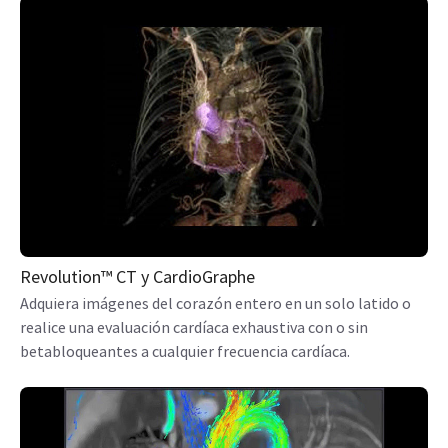
Revolution™ CT y CardioGraphe
Adquiera imágenes del corazón entero en un solo latido o
realice una evaluación cardíaca exhaustiva con o sin
betabloqueantes a cualquier frecuencia cardíaca.