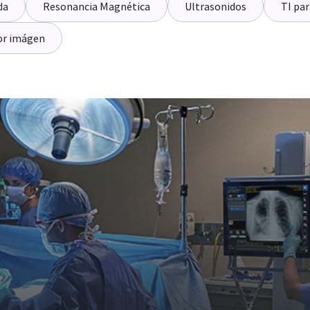
da
Resonancia Magnética
Ultrasonidos
TI par
or imágen