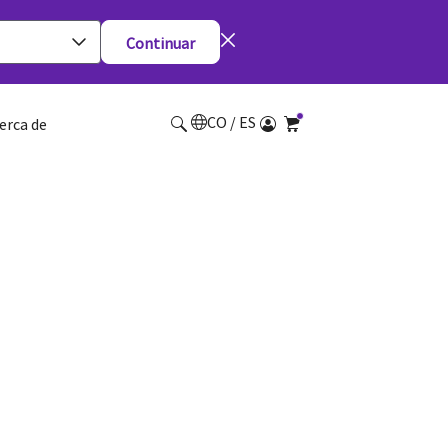
Continuar
CO / ES
erca de