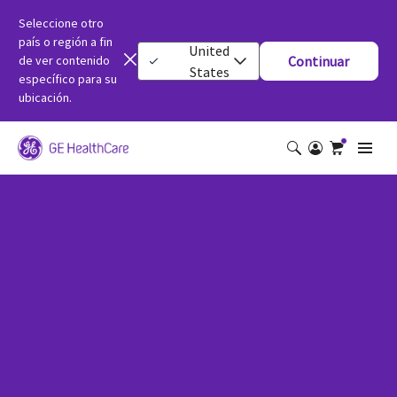
Seleccione otro
país o región a fin
United
de ver contenido
Continuar
States
específico para su
ubicación.