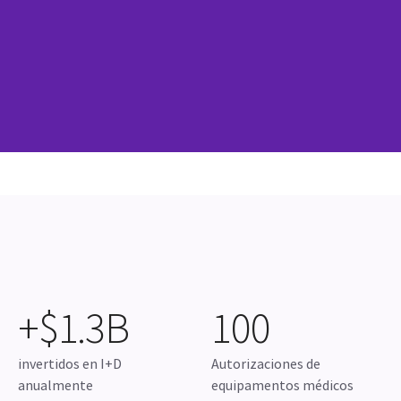
¡Sigue a @gehealthcarelatam en Instagram y también en
LinkedIn para no perderte nada del universo GE
HealthCare!
Instagram
+$1.3B
100
invertidos en I+D
Autorizaciones de
anualmente
equipamentos médicos