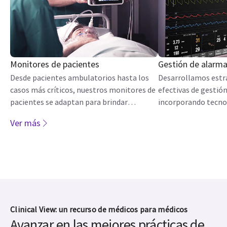
Monitores de pacientes
Gestión de alarm
Desde pacientes ambulatorios hasta los
Desarrollamos estr
casos más críticos, nuestros monitores de
efectivas de gestió
pacientes se adaptan para brindar
incorporando tecno
información clínica precisa en la que los
mejores prácticas y
Ver más
equipos de atención pueden confiar.
ayudar a reducir la f
mejorar el flujo de 
espacio de curación
Clinical View: un recurso de médicos para médicos
Avanzar en las mejores prácticas de