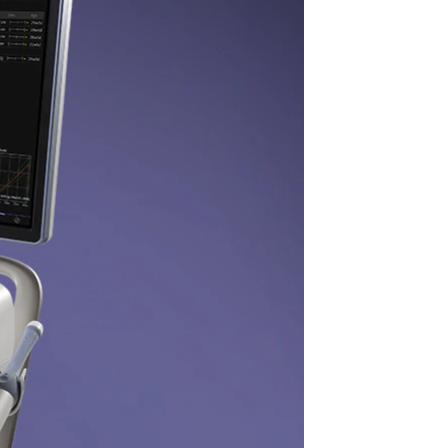
ed establece los límites.
Excelente soporte técnico
Experimente más. Más soluciones
e
de soporte técnico orientadas al
futuro.