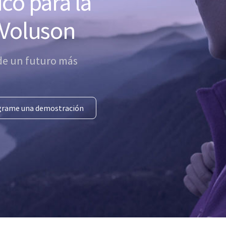
co para la
 Voluson
de un futuro más
grame una demostración