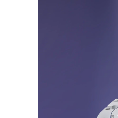
Voluson Expert 
Es más de lo que jamás creyó posi
Adquisición de imágenes
Dete
Disfrute de las más modernas
Halle
funciones de adquisición de
funda
imagen y obtenga más datos.
evalu
diagn
Ver más