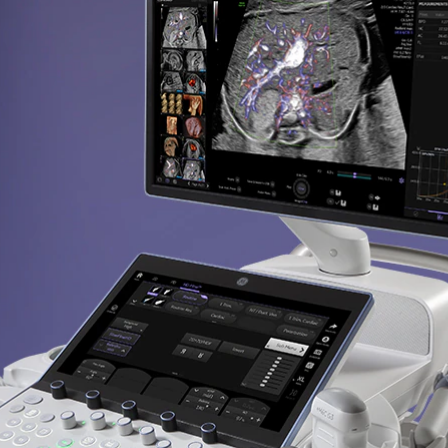
22
ble. Y en tus manos, hay un potencial sin fin. Ust
cción temprana
Eficiencia del flujo de trabajo
 las respuestas
Impulse la productividad
mentales antes y realice la
eliminando los obstáculos qu
ación, la detección y el
ralentizan su trabajo.
óstico con más rapidez.