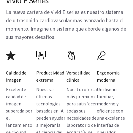
Vivid E Series
La nueva cartera de Vivid E series es nuestro sistema
de ultrasonido cardiovascular más avanzado hasta el
momento. Imagine un sistema que aborde algunos de
sus mayores desafíos.
Calidad de
Productividad
Versatilidad
Ergonomía
imagen
extrema
clínica
moderna
Excelente
Nuestras
Nuestra oferta
Un diseño
calidad de
últimas
más premium
familiar,
imagen
tecnologías
para satisfacer
moderno y
superada por
basadas en IA
todas sus
eficiente con
el
pueden ayudar
necesidades de
una excelente
lanzamiento
a mejorar la
laboratorio de
interfaz de
de cSound
eficiencia del
ecografía, de
operador