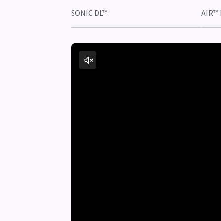
SONIC DL™
AIR™ 