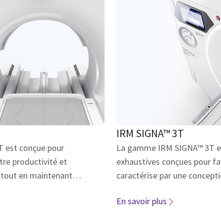
IRM SIGNA™ 3T
 est conçue pour
La gamme IRM SIGNA™ 3T est
tre productivité et
exhaustives conçues pour fav
 tout en maintenant
caractérise par une conceptio
et rend les examens plus con
En savoir plus