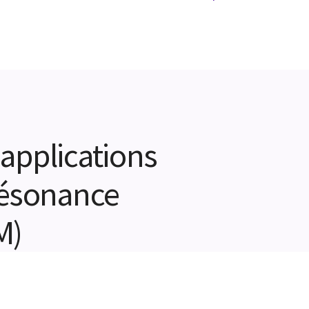
applications
résonance
M)