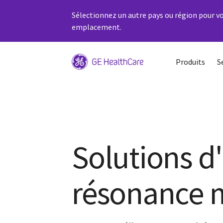
Sélectionnez un autre pays ou région pour vo
emplacement.
Produits
S
Solutions d
résonance 