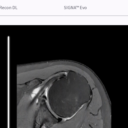
Recon DL
SIGNA™ Evo