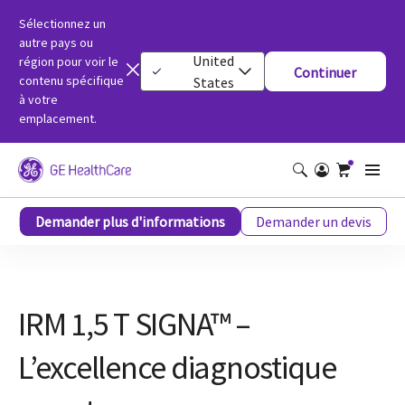
Sélectionnez un
autre pays ou
United
région pour voir le
Continuer
contenu spécifique
States
à votre
emplacement.
IRM 1,5 T SIGNA™ – L’excellence diagnostique pour tous
Demander plus d'informations
Demander un devis
IRM 1,5 T SIGNA™ –
L’excellence diagnostique