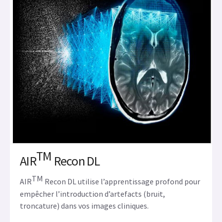
TM
AIR
Recon DL
TM
AIR
Recon DL utilise l’apprentissage profond pour
empêcher l’introduction d’artefacts (bruit,
troncature) dans vos images cliniques.