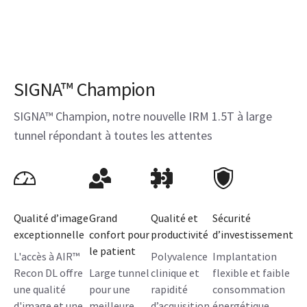
SIGNA™ Champion
SIGNA™ Champion, notre nouvelle IRM 1.5T à large
tunnel répondant à toutes les attentes
Qualité d’image
Grand
Qualité et
Sécurité
exceptionnelle
confort pour
productivité
d’investissement
le patient
L'accès à AIR™
Polyvalence
Implantation
Recon DL offre
Large tunnel
clinique et
flexible et faible
une qualité
pour une
rapidité
consommation
d'image et une
meilleure
d’acquisition
énergétique.