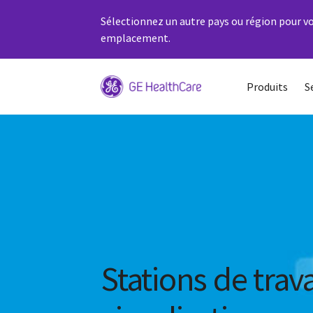
Sélectionnez un autre pays ou région pour vo
emplacement.
Produits
S
Stations de trav