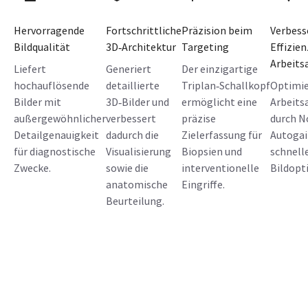
Hervorragende
Fortschrittliche
Präzision beim
Verbess
Bildqualität
3D‑Architektur
Targeting
Effizien
Arbeits
Liefert
Generiert
Der einzigartige
hochauflösende
detaillierte
Triplan‑Schallkopf
Optimie
Bilder mit
3D‑Bilder und
ermöglicht eine
Arbeits
außergewöhnlicher
verbessert
präzise
durch N
Detailgenauigkeit
dadurch die
Zielerfassung für
Autoga
für diagnostische
Visualisierung
Biopsien und
schnell
Zwecke.
sowie die
interventionelle
Bildopt
anatomische
Eingriffe.
Beurteilung.