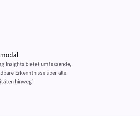
imodal
g Insights bietet umfassende,
bare Erkenntnisse über alle
itäten hinweg¹