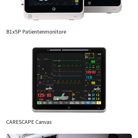
B1x5P Patientenmonitore