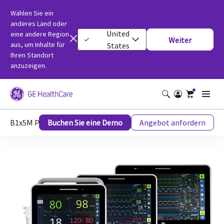
Wählen Sie ein
anderes Land oder
United
eine andere Region
Weiter
aus, um Inhalte für
States
Ihren Standort
anzuzeigen.
B1x5M Patientenmonitore
Buchen Sie eine Demo
Angebot anfordern