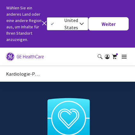
Wählen Sie ein
anderes Land oder
United
eine andere Region
Weiter
aus, um Inhalte für
States
Ihren Standort
anzuzeigen.
Kardiologie-Paket