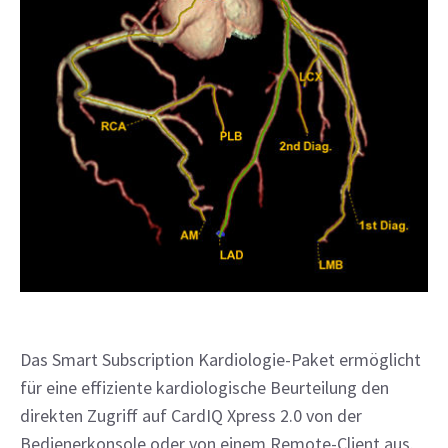
Das Smart Subscription Kardiologie-Paket ermöglicht
für eine effiziente kardiologische Beurteilung den
direkten Zugriff auf CardIQ Xpress 2.0 von der
Bedienerkonsole oder von einem Remote-Client aus.