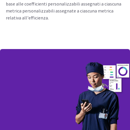
Vengono calcolate, visualizzate e tracciate nel tempo le
statistiche relative all'efficienza, in termini di utilizzo,
tempo di turnover, avvio del primo caso, volume dei casi e
tempo trascorso per ciascuna fase dell'anestesia. Questo
processo può essere ulteriormente semplificato con un
unico punteggio di efficienza complessivo, calcolato in
base alle coefficienti personalizzabili assegnati a ciascuna
metrica personalizzabili assegnate a ciascuna metrica
relativa all'efficienza.