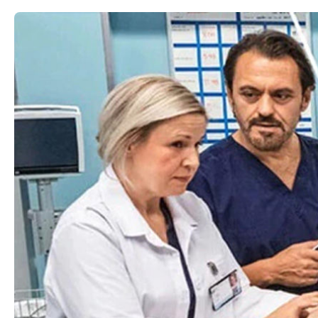
Aisys CS² con End-tidal Control (Etc)⁴
La nostra Carestation più all'avanguardia, Aisys CS², ti aiuta a 
di lavoro.