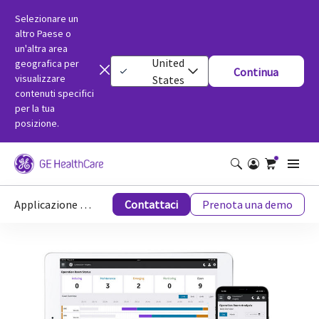
Selezionare un
altro Paese o
un'altra area
United
geografica per
Continua
visualizzare
States
contenuti specifici
per la tua
posizione.
Applicazione OR Workflow di Carestation Insights
Contattaci
Prenota una demo