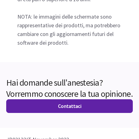
confusione con il nome del prodotto Aisys CS
2
.
Improving the economy of surgical services, Part
4. Strate, Cody. The Cost of a Lost Minute in the
OR. 22 giugno 2018.
Et Control negli Stati Uniti è indicato per pazienti
di età pari o superiore a 18 anni.
NOTA: le immagini delle schermate sono
rappresentative dei prodotti, ma potrebbero
cambiare con gli aggiornamenti futuri del
software dei prodotti.
Hai domande sull'anestesia?