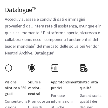
Datalogue™
Accedi, visualizza e condividi dati e immagini
provenienti dall'intera rete di assistenza, ovunque e in
qualsiasi momento.¹ Piattaforma aperta, sicurezza e
collaborazione: ecco i componenti fondamentali del
leader mondiale² del mercato delle soluzioni Vendor
Neutral Archive, Datalogue³.
Visione
Sicuro e
Approfondimenti
Dati di alta
olistica a 360
vendor-
pratici
qualità
gradi
neutral
Fornisce
Garantisce la
Consente una
Promuove un
informazioni
qualità dei
visione
flusso di
utili che
dati per