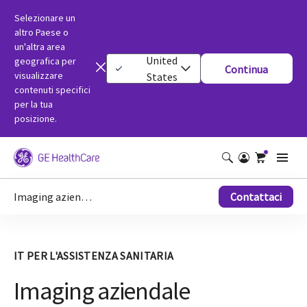
Selezionare un
altro Paese o
un'altra area
United
geografica per
Continua
visualizzare
States
contenuti specifici
per la tua
posizione.
Imaging aziendale
Contattaci
IT PER L'ASSISTENZA SANITARIA
Imaging aziendale