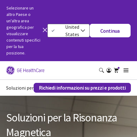
Selezionare un
altro Paese o
un'altra area
United
geografica per
Continua
visualizzare
States
contenuti specifici
per la tua
posizione.
Soluzioni per la Risonanza Magnetica
Richiedi informazioni su prezzi e prodotti
Soluzioni per la Risonanza
Magnetica