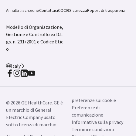
gs. n. 231/2001 e Codice Etic
o
Italy
preferenze sui cookie
© 2026 GE HealthCare. GE è
Preferenze di
un marchio di General
comunicazione
Electric Company usato
Informativa sulla privacy
sotto licenza di marchio.
Termini e condizioni
Ai sensi del Regolamento
Direttiva UE sul
(UE) 2017/745 (MDR) e del
Whistleblowing
Regolamento (UE)
Segnala qualsiasi evento
2017/746 (IVDR), recepiti in
avverso associato ai
Italia mediante i Decreti
nostri farmaci
Legislativi 137/2022 e