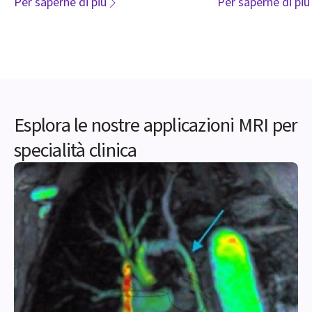
Per saperne di più
Per saperne di più
l'esperienza del paziente.
comfort.
Esplora le nostre applicazioni MRI per
specialità clinica