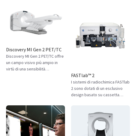
mondo1. È stato progettato per
garantire scalabilità e alte
prestazioni, grazie a
funzionalità che permettono di
ottenere un'eccezionale qualità
dell'immagine con una dose
inferiore.
Discovery MI Gen 2 PET/TC
Discovery MI Gen 2 PET/TC offre
un campo visivo più ampio in
virtù di una sensibilità
FASTlab™ 2
eccezionalmente elevata,
consentendo una ricostruzione
I sistemi di radiochimica FASTlab
delle immagini basata su Deep
2 sono dotati di un esclusivo
Learning e intelligenza
design basato su cassetta
artificiale.
integrata e di componenti di
qualità GMP che consentono di
rispettare con semplicità la
conformità normativa prevista
per la produzione dei traccianti.
Scopri di più sui nostri sistemi di