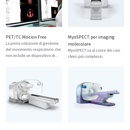
radiochimica FASTlab 2.
PET/TC Motion Free
MyoSPECT per imaging
La prima soluzione di gestione
molecolare
del movimento respiratorio che
MyoSPECT va al cuore dei casi
non include un dispositivo di
clinici più complessi.
gating e che monitora
attivamente il movimento
respiratorio in background
durante le procedure PET/TC.