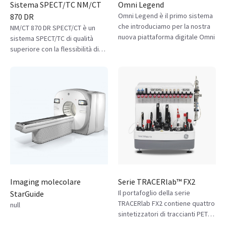
Sistema SPECT/TC NM/CT
Omni Legend
Omni Legend è il primo sistema
870 DR
che introduciamo per la nostra
NM/CT 870 DR SPECT/CT è un
nuova piattaforma digitale Omni
sistema SPECT/TC di qualità
superiore con la flessibilità di
una TC autonoma che include i
più recenti progressi nella
tecnologia di riduzione della
dose e degli artefatti metallici.
Imaging molecolare
Serie TRACERlab™ FX2
Il portafoglio della serie
StarGuide
TRACERlab FX2 contiene quattro
null
sintetizzatori di traccianti PET
che consentono la produzione