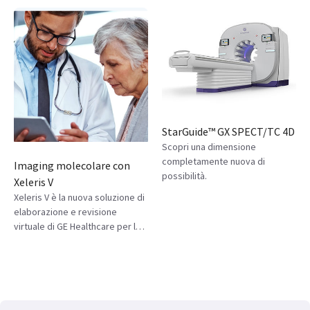
di precursori dei traccianti PET o
di traccianti PET mediante
protocolli di sintesi
personalizzabili e automatizzati.
Scopri di più su come i
sintetizzatori di traccianti PET
TRACERlab FX2 possono
contribuire allo sviluppo di nuovi
traccianti.
StarGuide™ GX SPECT/TC 4D
Scopri una dimensione
completamente nuova di
Imaging molecolare con
possibilità.
Xeleris V
Xeleris V è la nuova soluzione di
elaborazione e revisione
virtuale di GE Healthcare per la
medicina nucleare, che elimina i
vincoli di una stazione dedicata.