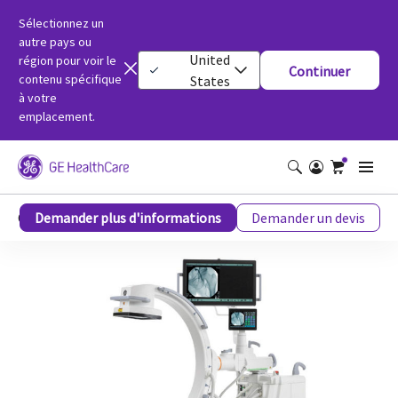
Sélectionnez un
autre pays ou
United
région pour voir le
Continuer
contenu spécifique
States
à votre
emplacement.
OEC One CFD
Demander plus d'informations
Demander un devis