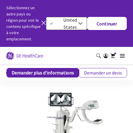
Sélectionnez un
autre pays ou
United
région pour voir le
Continuer
contenu spécifique
States
à votre
emplacement.
OEC MiniView MAX
Demander plus d'informations
Demander un devis