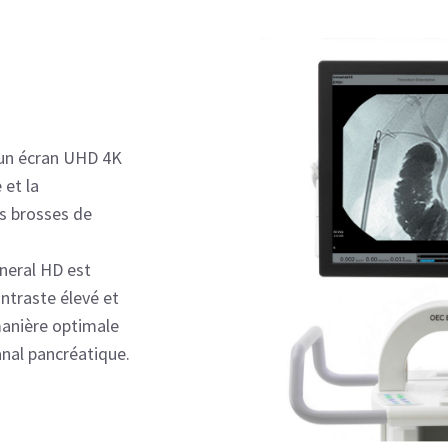
r un écran UHD 4K
 et la
es brosses de
eneral HD est
ntraste élevé et
manière optimale
anal pancréatique.