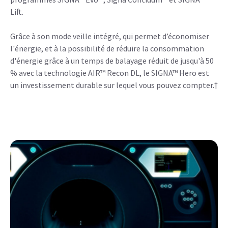
POUR L'ENVIRONNEMENT
Un engagement en faveur du
développement durable
Le système SIGNA™ Hero est doté d’une technologie
d'aimant innovant qui est 1,4 fois plus efficace que celle des
modèles précédents. Il utilise également 67 % d'hélium en
moins et pèse 2 tonnes de moins qu’avec la précédente
génération d'aimant.* Nos aimants font également partie
du GE Continuum™, ce qui signifie que votre aimant GE reste
à jour pour plusieurs générations de produits grâce aux
programmes SIGNA™ Evo™, Signa Contiuum™ et SIGNA™
Lift.
Grâce à son mode veille intégré, qui permet d’économiser
l'énergie, et à la possibilité de réduire la consommation
d'énergie grâce à un temps de balayage réduit de jusqu'à 50
% avec la technologie AIR™ Recon DL, le SIGNA™ Hero est
un investissement durable sur lequel vous pouvez compter.†