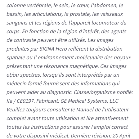
SIGNA Hero : est un IRM conçu pour réaliser une
imagerie haute résolution avec des temps
d’acquisition rapide et un rapport signal/bruit élevé .
Il est indiqué pour une utilisation en tant que
dispositif d'imagerie diagnostique pour produire des
images axiales, sagittales, coronales et obliques, des
images spectroscopiques, des cartes paramétriques
et/ou des spectres, des images dynamiques des
structures et/ou des fonctions du corps entier y
compris, mais sans s'y limiter, la tête, le cou, l'ATM, la
colonne vertébrale, le sein, le cœur, l'abdomen, le
bassin, les articulations, la prostate, les vaisseaux
sanguins et les régions de l’appareil locomoteur du
corps. En fonction de la région d'intérêt, des agents
de contraste peuvent être utilisés. Les images
produites par SIGNA Hero reflètent la distribution