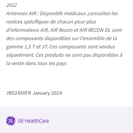
spatiale ou l’ environnement moléculaire des noyaux
présentant une résonance magnétique. Ces images
et/ou spectres, lorsqu'ils sont interprétés par un
médecin formé fournissent des informations qui
peuvent aider au diagnostic. Classe/organisme notifié:
IIa / CE0197. Fabricant: GE Medical Systems, LLC
Veuillez toujours consulter le Manuel de l'utilisateur
complet avant toute utilisation et lire attentivement
toutes les instructions pour assurer l'emploi correct
de votre dispositif médical. Dernière révision: 20 April
2022
Antennes AIR : Dispositifs médicaux ,consultez les
notices spécifiques de chacun pour plus
d’informations AIR, AIR Recon et AIR RECON DL sont
des composants disponibles sur l’ensemble de la
gamme 1,5 T et 3T. Ces composants sont vendus