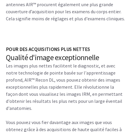
Le SIGNA Hero permet d’améliorer l’expérience patient et
utilisateur. Notre algorithme de reconstruction basé sur le
Deep Learning , AIR™ recon DL et nos applications
automatisées telles que AIR Touch et AIRx, permettent de
réaliser vos examens difficiles et vos examens de routine
plus efficacement, afin que vos patients passent moins de
temps sur la table d’examen.
Un tunnel large de 70 cm, qui donne aux patients plus
d'espace, est associé aux antennes AIR™, qui ressemblent à
des couvertures, pour rendre l’examen plus facile. Les
antennes AIR™ procurent également une plus grande
couverture d’acquisition pour les examens du corps entier.
Cela signifie moins de réglages et plus d'examens cliniques.
POUR DES ACQUISITIONS PLUS NETTES