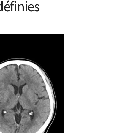
éfinies