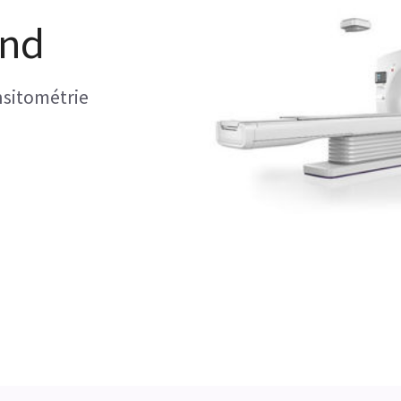
end
sitométrie