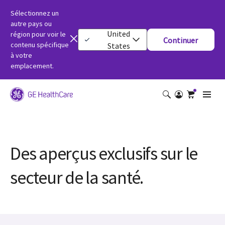
Sélectionnez un
autre pays ou
United
région pour voir le
Continuer
contenu spécifique
States
à votre
emplacement.
Des aperçus exclusifs sur le
secteur de la santé.