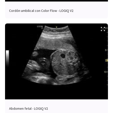
Cordón umbilical con Color Flow - LOGIQ V2
Abdomen fetal - LOGIQ V2