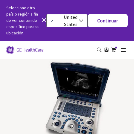
Seleccione otro
país o región a fin
United
de ver contenido
Continuar
States
específico para su
ubicación.