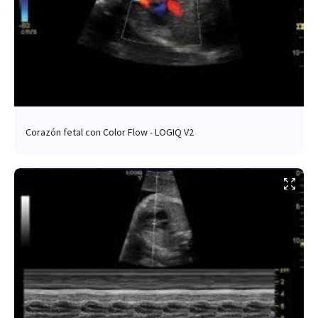
Corazón fetal con Color Flow - LOGIQ V2