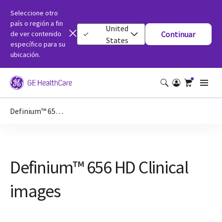
Seleccione otro
país o región a fin
United
de ver contenido
Continuar
States
específico para su
ubicación.
Definium™ 656 HD Clinical images
Definium™ 656 HD Clinical
images