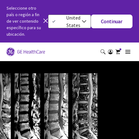
Seleccione otro
país o región a fin
United
de ver contenido
Continuar
States
específico para su
ubicación.