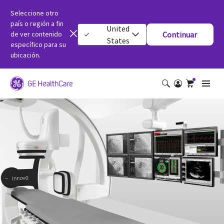
Seleccione otro
país o región a fin
United
de ver contenido
Continuar
States
específico para su
ubicación.