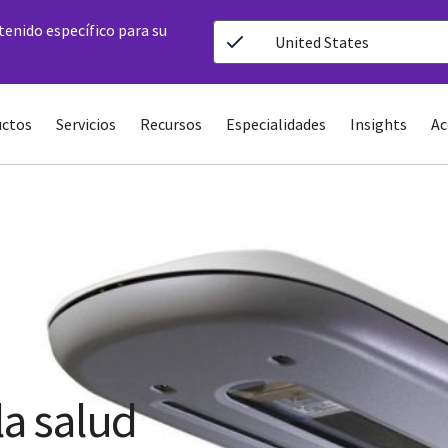
ntenido específico para su
United States
ctos
Servicios
Recursos
Especialidades
Insights
Ac
la salud