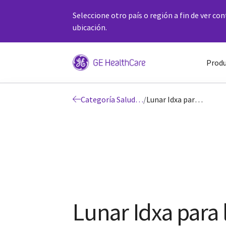
Seleccione otro país o región a fin de ver co
ubicación.
Produ
Categoría Salud ósea y salud metabólica
/
Lunar Idxa para la salud ósea y metabólica
Lunar Idxa para 