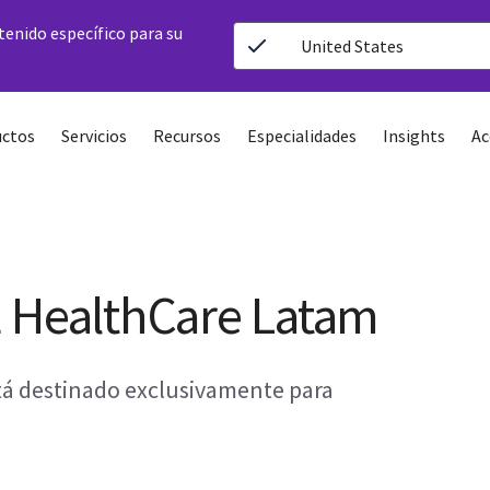
ntenido específico para su
United States
ctos
Servicios
Recursos
Especialidades
Insights
Ac
E HealthCare Latam
stá destinado exclusivamente para