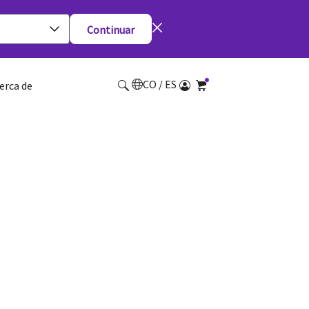
Continuar
CO / ES
erca de