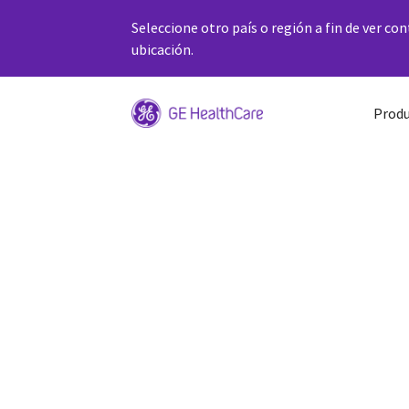
Seleccione otro país o región a fin de ver co
ubicación.
Produ