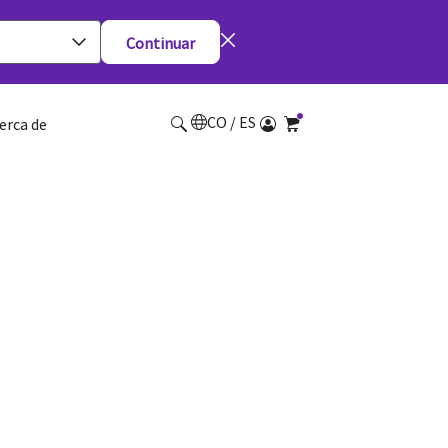
Continuar
CO / ES
erca de