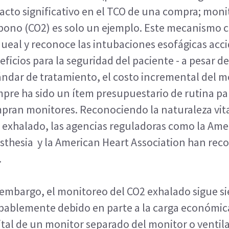
acto significativo en el TCO de una compra; monit
bono (CO2) es solo un ejemplo. Este mecanismo c
queal y reconoce las intubaciones esofágicas acci
eficios para la seguridad del paciente - a pesar d
ándar de tratamiento, el costo incremental del 
mpre ha sido un ítem presupuestario de rutina par
pran monitores. Reconociendo la naturaleza vita
 exhalado, las agencias reguladoras como la Amer
sthesia y la American Heart Association han re
.
 embargo, el monitoreo del CO2 exhalado sigue si
bablemente debido en parte a la carga económic
ital de un monitor separado del monitor o ventil