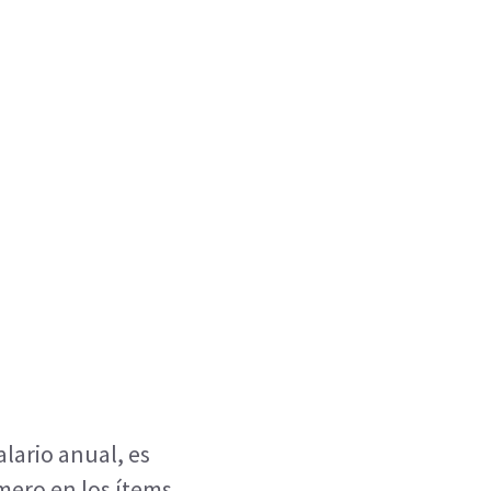
lario anual, es
mero en los ítems