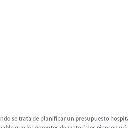
ndo se trata de planificar un presupuesto hospita
bable que los gerentes de materiales piensen pri