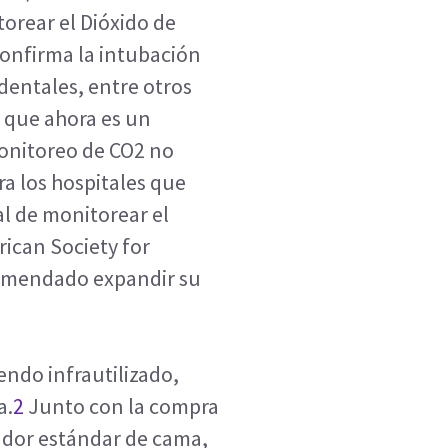
orear el Dióxido de
onfirma la intubación
dentales, entre otros
e que ahora es un
monitoreo de CO2 no
a los hospitales que
l de monitorear el
ican Society for
comendado expandir su
endo infrautilizado,
a.
2
Junto con la compra
ador estándar de cama,