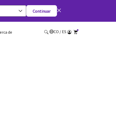
Continuar
CO / ES
erca de