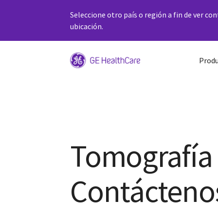
Seleccione otro país o región a fin de ver co
ubicación.
Produ
Tomografía
Contácteno