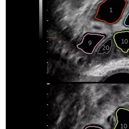
O SonoAVC™follicle calcula automaticamente o número, as
dimensões e o volume de estruturas hipoecoicas em uma
varredura do volume