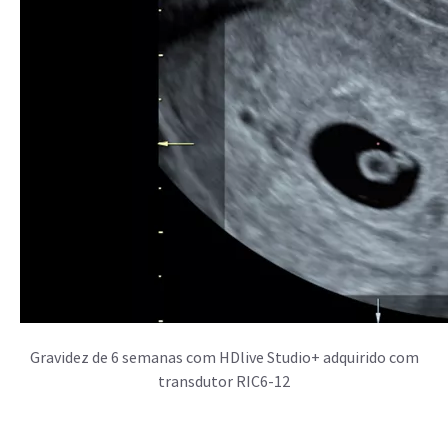
Gravidez de 6 semanas com HDlive Studio+ adquirido com
transdutor RIC6-12