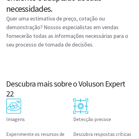
Saiba mais
Saiba mais
Eficiência do fluxo de
Excelência em suporte
trabalho
Experimente mais. Mais
Remova os obstáculos para
serviços. Mais suporte. Mais
impulsionar a
parceria.
produtividade.
Saiba mais
Saiba mais
MENÇÕES LEGAIS