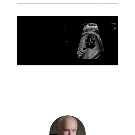
“O Voluson Expert 22 é muito útil na
avaliação do coração fetal. Ao usar o