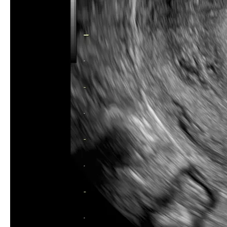
Útero em 2D detalhado com Radiant aplicado
CONECTE-SE CONOSCO
Seu tempo é precioso. É por isso que
o nosso processo de vendas é
eficiente e adaptado às suas
necessidades.