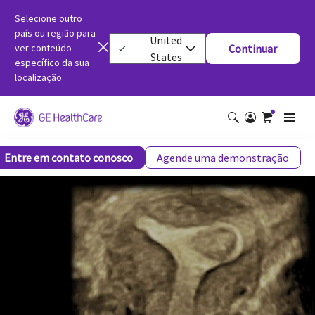
Selecione outro
país ou região para
United
ver conteúdo
Continuar
States
específico da sua
localização.
Detecção precoce
Entre em contato conosco
Agende uma demonstração