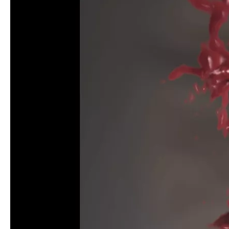
Círculo de Willis com Slowflow3D
IMAGENS CLÍNICAS
Galeria de imagens de saúde pélvica