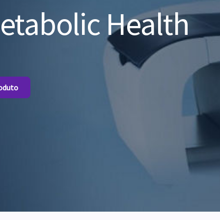
tabolic Health
.
roduto