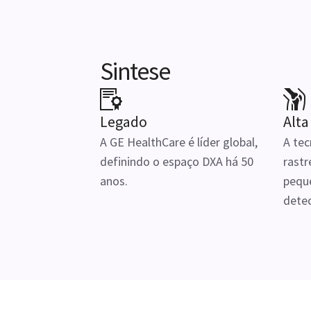
Sintese
Legado
Alta
A GE HealthCare é líder global,
A te
definindo o espaço DXA há 50
rastr
anos.
pequ
dete