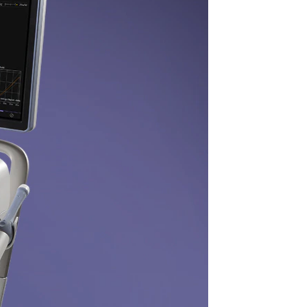
to. Você define os limites.
o
Excelência em suporte
Experimente mais. Mais soluções
de suporte voltadas para o futuro.