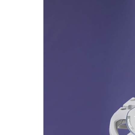
É mais do que já imaginou ser poss
Imagens
Dete
Experimente os recursos de
Descu
imagem de última geração para
cedo 
revelar mais.
e dia
Saiba mais