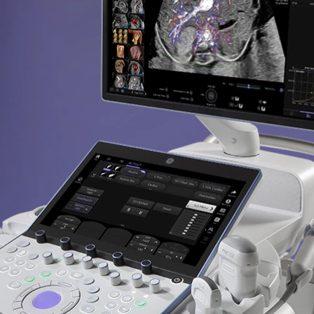
ível. E, nas suas mãos, existe um potencial infini
cção precoce
Eficiência do fluxo de trabalh
bra respostas críticas mais
Impulsione a produtividade
para uma avaliação, detecção
removendo obstáculos que a
gnóstico mais rápidos.
tornam lenta.