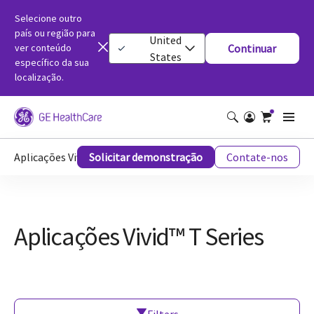
Selecione outro
país ou região para
United
ver conteúdo
Continuar
States
específico da sua
localização.
Aplicações Vivid™ T Series
Solicitar demonstração
Contate-nos
Aplicações Vivid™ T Series