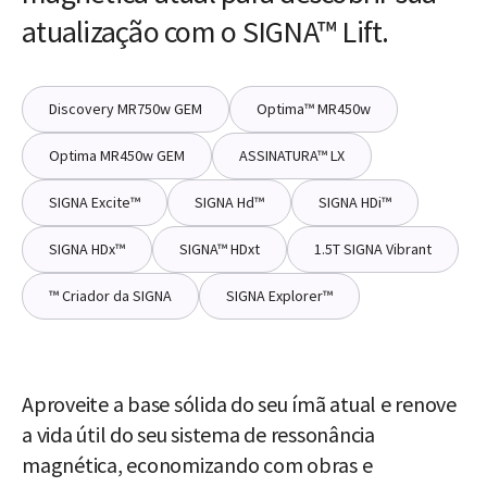
atualização com o SIGNA™ Lift.
Discovery MR750w GEM
Optima™ MR450w
Optima MR450w GEM
ASSINATURA™ LX
SIGNA Excite™
SIGNA Hd™
SIGNA HDi™
SIGNA HDx™
SIGNA™ HDxt
1.5T SIGNA Vibrant
™ Criador da SIGNA
SIGNA Explorer™
Aproveite a base sólida do seu ímã atual e renove
a vida útil do seu sistema de ressonância
magnética, economizando com obras e