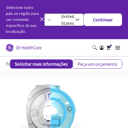
Selecione outro
país ou região para
United
ver conteúdo
Continuar
States
específico da sua
localização.
Transforme seu sistema de ressonância magnética com o SIGNA™ Lift
Solicitar mais informações
Peça um orçamento