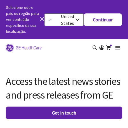
Selecione outro
país ou região para
United
ver conteúdo
Continuar
States
específico da sua
localização.
Access the latest news stories
and press releases from GE
Get in touch