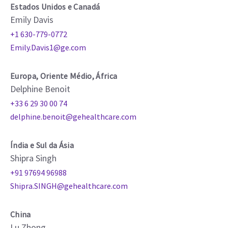
Estados Unidos e Canadá
Emily Davis
+1 630-779-0772
Emily.Davis1@ge.com
Europa, Oriente Médio, África
Delphine Benoit
+33 6 29 30 00 74
delphine.benoit@gehealthcare.com
Índia e Sul da Ásia
Shipra Singh
+91 97694 96988
Shipra.SINGH@gehealthcare.com
China
Lu Zhong