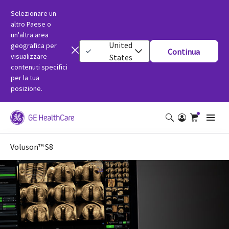
Selezionare un
altro Paese o
un'altra area
United
geografica per
Continua
visualizzare
States
contenuti specifici
per la tua
posizione.
Voluson™ S8