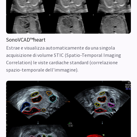
SonoVCAD™heart
Estrae e visualizza automaticamente da una singola
acquisizione di volume STIC (Spatio-Temporal Imaging
Correlation) le viste cardiache standard (correlazione
spazio-temporale dell'immagine).