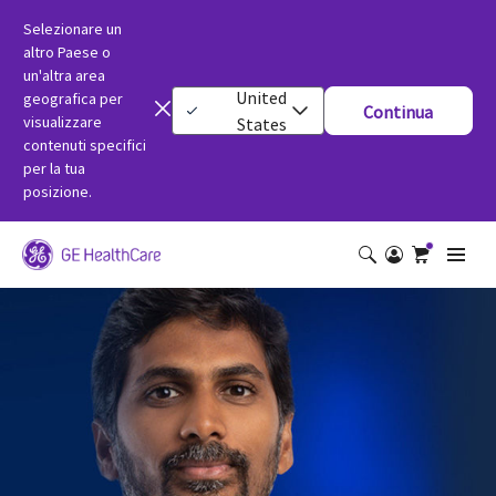
Selezionare un
altro Paese o
un'altra area
United
geografica per
Continua
visualizzare
States
contenuti specifici
per la tua
posizione.