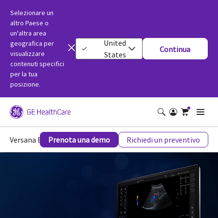
Selezionare un
altro Paese o
un'altra area
United
geografica per
Continua
visualizzare
States
contenuti specifici
per la tua
posizione.
Versana Balance
Prenota una demo
Richiedi un preventivo