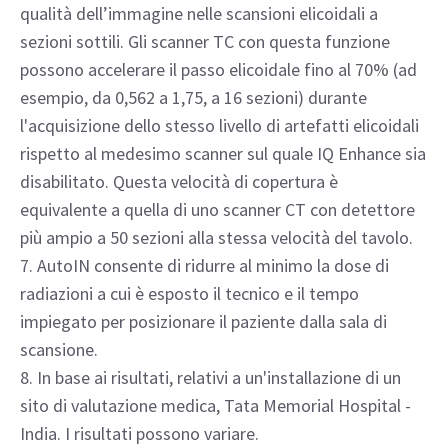
esperienze specifiche del cliente; i risultati effettivi
possono variare in base alla pratica clinica e alle
circostanze.
5. Confronto tra Discovery IQ Gen 2 a 5 anelli e
Discovery IQ Gen 2 a 3 anelli. IQ Enhancement (IQE)
riduce gli artefatti elicoidali, così importanti per la
qualità dell’immagine nelle scansioni elicoidali a
sezioni sottili. Gli scanner TC con questa funzione
possono accelerare il passo elicoidale fino al 70% (ad
esempio, da 0,562 a 1,75, a 16 sezioni) durante
l'acquisizione dello stesso livello di artefatti elicoidali
rispetto al medesimo scanner sul quale IQ Enhance sia
disabilitato. Questa velocità di copertura è
equivalente a quella di uno scanner CT con detettore
più ampio a 50 sezioni alla stessa velocità del tavolo.
7. AutoIN consente di ridurre al minimo la dose di