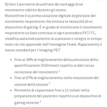
Immagini chiare
Il movimento respiratorio influisce negativamente su circa
la metà di tutte le procedure PET/TC. Le attuali soluzioni di
gating sono ingombranti e richiedono troppo tempo per la
configurazione. Di conseguenza, solo una piccola
percentuale delle procedure interessate riceve la
correzione del movimento. Grazie a MotionFree, Discovery
IQ Gen 2 permette di usufruire dei vantaggi di un
movimento ridotto durante gli esami.
MotionFree è la prima soluzione digitale di gestione del
movimento respiratorio che elimina la necessità di un
dispositivo di gating. È in grado di monitorare il movimento
respiratorio su base continua in ogni procedura PET/TC,
modifica automaticamente la scansione e integra in tempo
reale ciò che apprende nell'immagine finale. Rappresenta il
nuovo standard per l'imaging PET.
Fino al 30% di miglioramento della precisione della