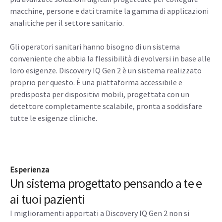
aumento della nitidezza dell'immagine e della velocità di
acquisizione, con la sicurezza di riuscire a vedere anche le
lesioni più piccole. Abbiamo abbinato questa innovativa
tecnologia del detettore a Optima™ CT540, che ha la
velocità equivalente di un sistema TC a 50 strati con IQE
6
1.75 Pitch Booster
per soddisfare le tue esigenze di
imaging. Il detettore PET LightBurst è compatibile con le
più avanzate soluzioni digitali progettate per collegare
macchine, persone e dati tramite la gamma di applicazioni
analitiche per il settore sanitario.
Gli operatori sanitari hanno bisogno di un sistema
conveniente che abbia la flessibilità di evolversi in base alle
loro esigenze. Discovery IQ Gen 2 è un sistema realizzato
proprio per questo. È una piattaforma accessibile e
predisposta per dispositivi mobili, progettata con un
detettore completamente scalabile, pronta a soddisfare
tutte le esigenze cliniche.