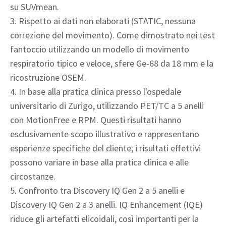
1. In base ai dati di settore sulle vendite e
sull'installazione di sistemi PET/TC dal 2014 al 2018.
2. Come dimostrato nei test fantoccio utilizzando un
modello di movimento respiratorio tipico e veloce,
sfere Ge-68 da 18 mm e la ricostruzione OSEM. I
miglioramenti della precisione quantitativa si basano
su SUVmean.
3. Rispetto ai dati non elaborati (STATIC, nessuna
correzione del movimento). Come dimostrato nei test
fantoccio utilizzando un modello di movimento
respiratorio tipico e veloce, sfere Ge-68 da 18 mm e la
ricostruzione OSEM.
4. In base alla pratica clinica presso l'ospedale
universitario di Zurigo, utilizzando PET/TC a 5 anelli
con MotionFree e RPM. Questi risultati hanno
esclusivamente scopo illustrativo e rappresentano