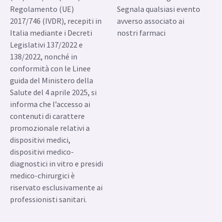
preferenze sui cookie
© 2026 GE HealthCare. GE è
Preferenze di
un marchio di General
comunicazione
Electric Company usato
Informativa sulla privacy
sotto licenza di marchio.
Termini e condizioni
Ai sensi del Regolamento
Direttiva UE sul
(UE) 2017/745 (MDR) e del
Whistleblowing
Regolamento (UE)
Segnala qualsiasi evento
2017/746 (IVDR), recepiti in
avverso associato ai
Italia mediante i Decreti
nostri farmaci
Legislativi 137/2022 e
138/2022, nonché in
conformità con le Linee
guida del Ministero della
Salute del 4 aprile 2025, si
informa che l’accesso ai
contenuti di carattere
promozionale relativi a