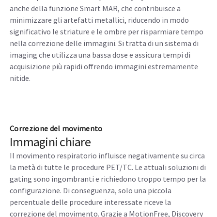
Discovery IQ Gen 2 conferma quello che un'elevata
sensibilità può fare per la qualità dell'immagine. Grazie alla
combinazione di elevata sensibilità NEMA, elevato NECR ed
eccezionale copertura del campo visivo, questo sistema
PET/TC è in grado di rilevare anche le piccole lesioni.
Oltre a queste funzionalità, Discovery IQ Gen 2 è dotato
anche della funzione Smart MAR, che contribuisce a
minimizzare gli artefatti metallici, riducendo in modo
significativo le striature e le ombre per risparmiare tempo
nella correzione delle immagini. Si tratta di un sistema di
imaging che utilizza una bassa dose e assicura tempi di
acquisizione più rapidi offrendo immagini estremamente
nitide.
Correzione del movimento