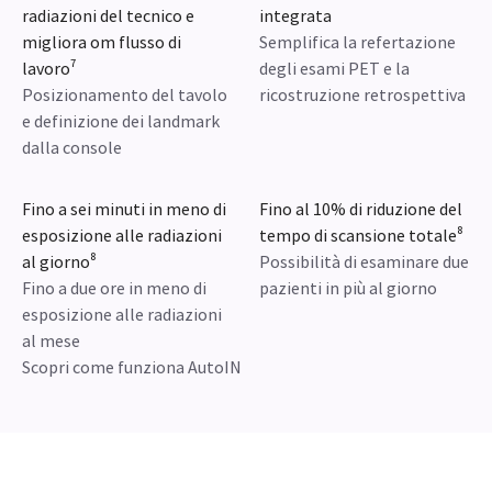
AutoIN
Consente ai tecnici di definire i
landmark e posizionare il tavolo
paziente dalla sala console
Riduce l'esposizione alle
Interfaccia utente
radiazioni del tecnico e
integrata
migliora om flusso di
Semplifica la refertazione
lavoro⁷
degli esami PET e la
Posizionamento del tavolo
ricostruzione retrospettiva
e definizione dei landmark
dalla console
Fino a sei minuti in meno di
Fino al 10% di riduzione del
esposizione alle radiazioni
tempo di scansione totale⁸
al giorno⁸
Possibilità di esaminare due
Fino a due ore in meno di
pazienti in più al giorno