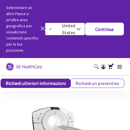
Selezionare un
altro Paese o
un'altra area
United
geografica per
Continua
visualizzare
States
contenuti specifici
per la tua
posizione.
Discovery IQ Gen 2 PET/TC
Richiedi ulteriori informazioni
Richiedi un preventivo