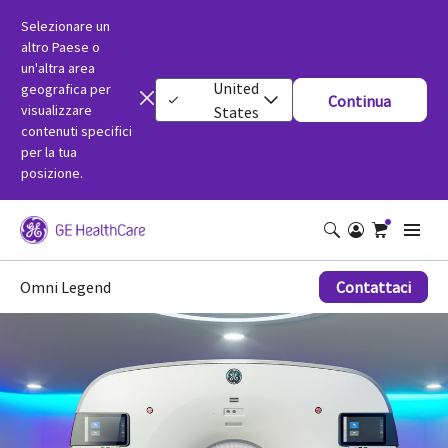
Selezionare un
altro Paese o
un'altra area
United
geografica per
Continua
visualizzare
States
contenuti specifici
per la tua
posizione.
Omni Legend
Contattaci