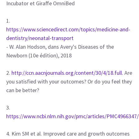
Incubator et Giraffe OmniBed
1.
https://www.sciencedirect.com/topics/medicine-and-
dentistry/neonatal-transport
- W. Alan Hodson, dans Avery's Diseases of the
Newborn (10e édition), 2018
2.
http://ccn.aacnjournals.org/content/30/4/18.full.
Are
you satisfied with your outcomes? Or do you feel they
can be better?
3.
https://www.ncbi.nlm.nih.gov/pmc/articles/PMC4966347/
4. Kim SM et al. Improved care and growth outcomes