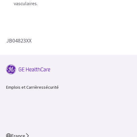
vasculaires.
JB04823XX
Emplois et Carrières
sécurité
France