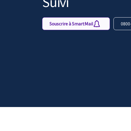
Suivi
Souscrire à SmartMail
0800