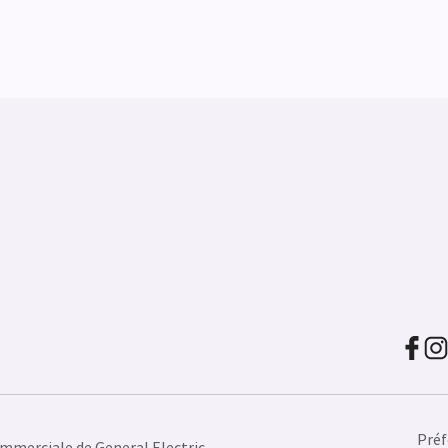
Préf
mmerciale de General Electric