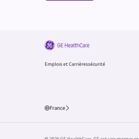
Emplois et Carrières
sécurité
France
© 2026 GE HealthCare. GE est une marque co