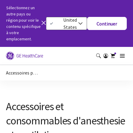
Sélectionnez un
autre pays ou
United
région pour voir le
Continuer
contenu spécifique
States
à votre
emplacement.
Accessoires pour appareils de ventilation
Accessoires et
consommables d'anesthesie