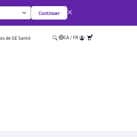
Continuer
CA / FR
os de GE Santé