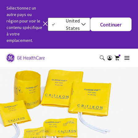
Sélectionnez un
autre pays ou
United
région pour voir le
Continuer
contenu spécifique
States
à votre
emplacement.