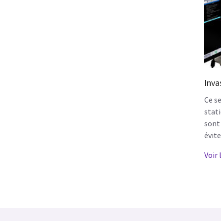
Inva
Ce se
stati
sont 
évite
Voir 