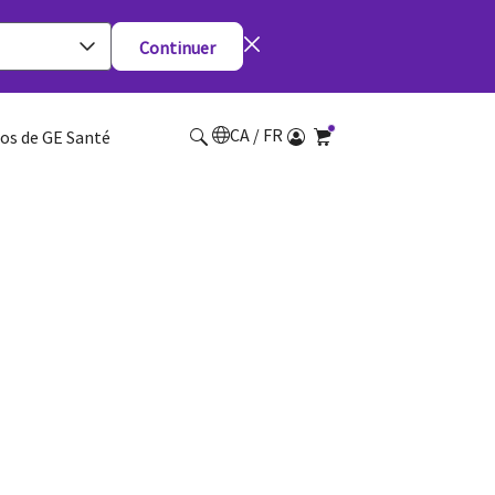
Continuer
CA / FR
os de GE Santé